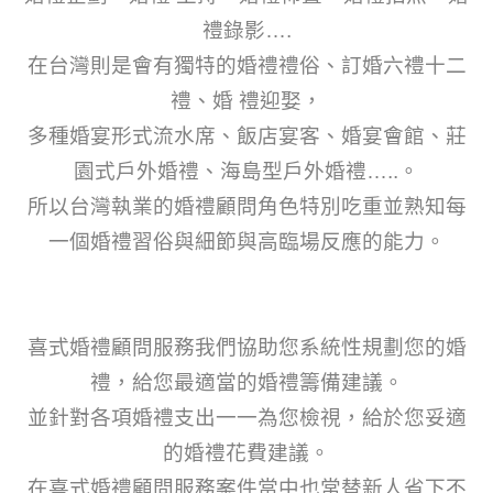
禮錄影….
在台灣則是會有獨特的婚禮禮俗、訂婚六禮十二
禮、婚 禮迎娶，
多種婚宴形式流水席、飯店宴客、婚宴會館、莊
園式戶外婚禮‬、海島型戶外婚禮…..。
所以台灣執業的婚禮顧問角色特別吃重並熟知每
一個婚禮習俗與細節與高臨場反應的能力。
喜式婚禮顧問服務我們協助您系統性規劃您的婚
禮，給您最適當的婚禮籌備建議。
並針對各項婚禮支出一一為您檢視，給於您妥適
的婚禮花費建議。
在喜式婚禮顧問服務案件當中也常替新人省下不