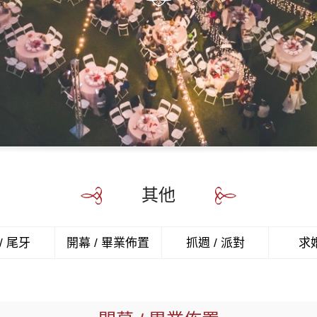
其他
/ 尾牙
開幕 / 畢業佈置
抓週 / 派對
求